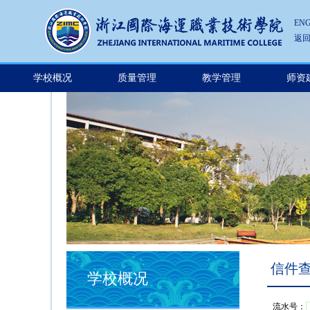
ENG
返
学校概况
质量管理
教学管理
师资
信件
学校概况
流水号：