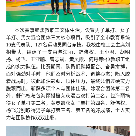
本次赛事聚焦教职工文体生活，设置男子单打、女子
单打、男女混合团体三大核心项目，吸引了全市教育系统
19支代表队、127名运动员同台竞技。我校由校工会主席刘
相带队，组建了一支由包海丽、舒伟权、王小君、胡明
扬、杨飞、王亚鹏、曹志斌、黄灵霞、何丹等9位教职工组
成的实力队伍。比赛期间，队员们默契配合、奋勇拼搏，
面对强劲对手时，他们及时分析战术、调整心态；陷入胶
着战局时，彼此加油鼓劲、顶住压力，最终凭借过硬实力
脱颖而出，斩获多项个人与团体佳绩。除混合团体第二名
外，舒伟权与包海丽搭档荣获混合双打第二名，包海丽摘
得女子单打第二名，黄灵霞获女子单打第四名，舒伟权、
杨飞分别取得男子单打第三名、第五名的好成绩，个人实
力与团队协作双双出彩。