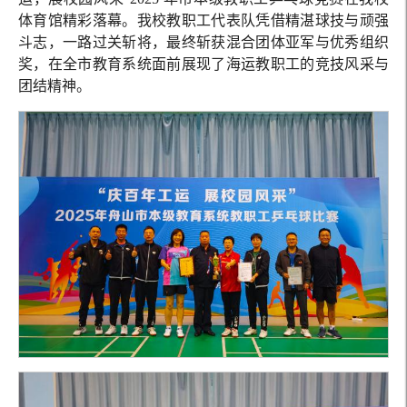
体育馆精彩落幕。我校教职工代表队凭借精湛球技与顽强
斗志，一路过关斩将，最终斩获混合团体亚军与优秀组织
奖，在全市教育系统面前展现了海运教职工的竞技风采与
团结精神。