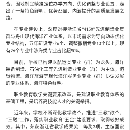
合，因地制宜精准定位办学方向、优化调整专业设置，走
出了一条特色鲜明、优势凸显、内涵提升的高质量发展之
路。
在专业建设上，深度对接浙江省“
”先进制造业集
415X
群与舟山现代海洋产业体系，以市场需求为导向动态优化
专业结构，五年新设专业
个、调整撤销专业
个以上，现
6
10
有
个专业中涉海类专业占比超
。
26
90%
目前，学校已构建以航运类专业（群）为龙头，海洋
装备制造、石油化工等先进制造业专业（群）为主体，港
贸物流、海洋旅游等现代海洋服务业专业（群）协调发展
的专业体系，海洋特色鲜明。
职业教育教学关键要素改革，是建设职业教育体系的
基础工程，是培养高技能人才的关键举措。
近年来，学校不断深化教学改革，推进“三教”改革、
“三融”工作，落实职业教育“五金”建设要求，取得较好成
效。其中，荣获浙江省教学成果奖二等奖
项，主编国家
3