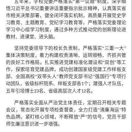
五年来，学校党委严格落实“第一议题”制度，深学细
悟习近平总书记重要讲话重要指示批示精神，认真落实省
市相关决策部署，健全闭环落实机制，高质量开展党史学
习教育、主题教育、党纪学习教育等，严格落实党委理论
学习中心组学习制度，通过多种方式推动党的创新理论进
教材、进课堂、进头脑。
坚持党委领导下的校长负责制，严格落实“三重一大”
集体决策制度，着力构建权责清晰、运转顺畅、齐抓共管
的良好工作格局。扎实推进党建标准化建设和“双创”等工
作，探索培育党建品牌，成功创建国家级党建工作样板支
部、全国高校“双带头人”教师党支部书记“强国行”专项行
动团队，省级标杆院系、样板支部各
个；建强人才队伍，
1
五年引培博士
名、省级高层次人才
名。
23
12
严格落实全面从严治党主体责任，定期召开相关专题
会议，常态化开展专项检查督查，全力打造“清廉海运”特
色品牌。紧盯核心领域，不断释放“严”的信号，党员干部
师生廉洁意识进一步增强。