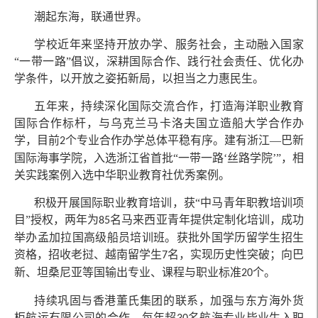
潮起东海，联通世界。
学校近年来坚持开放办学、服务社会，主动融入国家
“一带一路”倡议，深耕国际合作、践行社会责任、优化办
学条件，以开放之姿拓新局，以担当之力惠民生。
五年来，持续深化国际交流合作，打造海洋职业教育
国际合作标杆，与乌克兰马卡洛夫国立造船大学合作办
学，目前
个专业合作办学总体平稳有序。建有浙江—巴新
2
国际海事学院，入选浙江省首批“一带一路‘丝路学院’”，相
关实践案例入选中华职业教育社优秀案例。
积极开展国际职业教育培训，获“中马青年职教培训项
目”授权，两年为
名马来西亚青年提供定制化培训，成功
85
举办孟加拉国高级船员培训班。获批外国学历留学生招生
资格，招收老挝、越南留学生
名，实现历史性突破；向巴
7
新、坦桑尼亚等国输出专业、课程与职业标准
个。
20
持续巩固与香港董氏集团的联系，加强与东方海外货
柜航运有限公司的合作，每年超
名航海专业毕业生入职