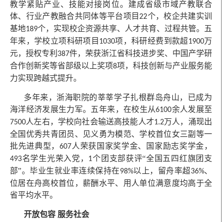
教学紧贴产业、技能对接岗位。建成省级市域产教联合
体、行业产教融合共同体等平台项目
个，校企共建实训
22
基地
个，实现校企资源共享、人才共育、过程共管。五
189
年来，学校立项科研项目
项，科研经费到款超
万
1030
1900
元，授权专利
件，荣获浙江省科技进步奖、中国产学研
387
合作创新奖等省部级以上奖项
项，科技创新与产业服务能
8
力实现跨越式提升。
多年来，浙海职院的莘莘学子扎根群岛舟山，已成为
海洋经济发展生力军。五年来，在校生从
余人发展至
6100
人左右，学校向社会输送高技能人才
万人，涌现出
7500
1.2
全国优秀共青团员、见义勇为模范、学校首位女三副等一
批先进典型，
人荣获国家奖学金、国家励志奖学金，
607
名学生光荣入党，
个团支部获评“全国五四红旗团支
493
1
部”。毕业生就业率连续保持在
以上，留舟率超
、
98%
36%
位居在舟高校首位，薪酬水平、用人单位满意度均高于全
省平均水平。
开放包容 服务社会