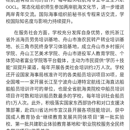
30
。常态化组织师生参加两岸航海文化节，进一步增进
OOCL
两岸青年交流。国际海事组织前秘书长专程来访交流，学
校国际知名度与影响力持续提升。
在服务社会方面，学校充分发挥自身优势，依托浙江
省外派海员劳务培训基地、舟山市渔农民转产转业培训基
地、长三角市民终身学习体验基地，成立舟山市乡村振兴
学院、舟山工艺美术学院、舟山市退役军人教育学院、个
体劳动者富业学院等平台载体，主动为市民提供“学历＋技
能”双提升渠道，每年开展各类社会培训约
万人次。学校
2
还开设国家海事局核准许可的各类船员培训项目
项，是
30
全国唯一一家开展长江至宁波舟山港特定航线江海直达船
舶船员培训许可的单位，也是全省航海类院校中船员培训
项目许可数和培训船员数最多的学校，每年培训社会船员
约
万人次。此外，积极落实国家东西部协作和对口支援决
1
策部署，赴四川省达州市宣汉县开展各项技能培训，获中
国成人教育协会“继续教育发展共同体项目”第一批实验
校、第一批共建职业体验教育基地和“职业院校服务全民终