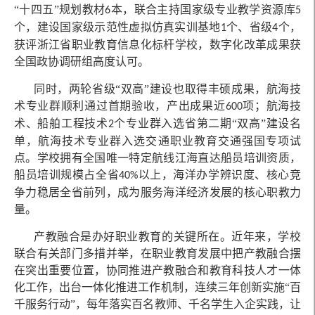
“十四五”规划教材
本，联合主持国家级专业教学资源库
6
5
个，建设国家级示范性虚拟仿真实训基地
个、省级
个，
1
4
获评浙江省职业教育信息化标杆学校，数字化改革成果获
全国政协调研组高度认可。
同时，两轮省级“双高”建设也取得丰硕成果，航海技
术专业群顺利通过首期验收，产出成果近
项；航海技
600
术、船舶工程技术
个专业群入选省第二期“双高”建设名
2
单，航海技术专业群入选交通职业教育交通强国专项试
点。学校拥有全国唯一特定航线江海直达船员培训资质，
船员培训规模占全省
以上，海洋办学辨识度、核心竞
40%
争力稳居全省前列，成为服务海洋经济发展的核心职教力
量。
产教融合是办好职业教育的关键所在。近年来，学校
联合有关部门多措并举，在职业教育发展中把产教融合摆
在突出重要位置，协同推进产教融合和教育科技人才一体
化工作，出台一体化推进工作机制，连续三年创新实施“百
千服务行动”，每年落实百名教师、千名学生入企实践，让