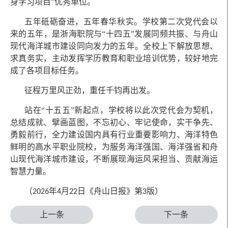
身学习项目”优秀单位。
五年砥砺奋进，五年春华秋实。学校第二次党代会以
来的五年，是浙海职院与“十四五”发展同频共振、与舟山
现代海洋城市建设同向发力的五年。全校上下解放思想、
求真务实，主动发挥学历教育和职业培训优势，较好地完
成了各项目标任务。
征程万里风正劲，重任千钧再出发。
站在“十五五”新起点，学校将以此次党代会为契机，
总结成就、擘画蓝图，不忘初心、牢记使命，实干争先、
勇毅前行，全力建设国内具有行业重要影响力、海洋特色
鲜明的高水平职业院校，为服务海洋强国、海洋强省和舟
山现代海洋城市建设，不断展现海运风采担当、贡献海运
智慧力量。
（
年
月
日《舟山日报》第
版）
2026
4
22
3
上一条
下一条