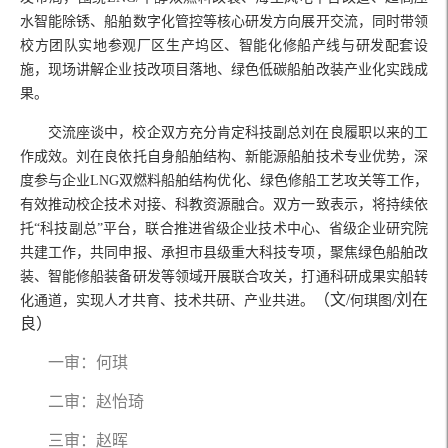
水智能除锈、船舶数字化管控等核心研发方向展开交流，同时带领
校方团队实地参观厂区生产坞区、智能化修船产线与研发配套设
施，现场讲解企业技改项目落地、绿色低碳船舶改装产业化实践成
果。
交流座谈中，校企双方充分肯定科技副总刘在良履职以来的工
作成效。刘在良依托自身船舶结构、新能源船舶技术专业优势，深
度参与企业LNG双燃料船舶结构优化、绿色修船工艺攻关等工作，
有效推动校企技术对接、科教资源融合。双方一致表示，将持续依
托“科技副总”平台，联合推进省级企业技术中心、省级企业研究院
共建工作，共同申报、承担市县级重大科技专项，聚焦绿色船舶改
装、智能修船装备研发等领域开展联合攻关，打通科研成果实船转
（文/
/刘在
化通道，实现人才共育、技术共研、产业共进。
何琪
图
良）
一审：何琪
二审：赵怡琦
三审：赵晖