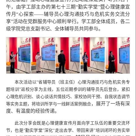
午，由学工部主办的第七十三期“勤实学堂”暨心理健康宣
传月“心探索——辅导员心理沟通技巧与危机实务交流分
享”活动在党群服务中心顺利举行。学工部全体成员，各二
级学院党总支副书记、全体辅导员共同参与。
本次活动以“省辅导员（班主任）心理沟通技巧与危机实务专
题培训”返校分享为主线，五位近期参训的辅导员先后登台，紧扣
心理危机识别、谈心谈话共情技巧、家校协同干预、自我状态调节
，展开了一场有深
等实务主题，将培训所学与一线鲜活案例融合
度、有温度的经验传递。
此次分享会既是心理健康宣传月面向学工队伍的重要交流环
节，也是“勤实学堂”深化“走出去学、带回来讲”培训闭环的务实举