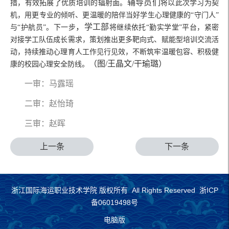
辅导员们
措，有效拓展了优质培训的辐射面。
将以此次学习为契
机，用更专业的倾听、更温暖的陪伴当好学生心理健康的“守门人”
，学工部
与“护航员”。下一步
将继续依托“勤实学堂”平台，紧密
对接学工队伍成长需求，策划推出更多靶向式、赋能型培训交流活
动，持续推动心理育人工作见行见效，不断筑牢温暖包容、积极健
（图/王晶
文/干瑜璐）
康的校园心理安全防线。
一审：马露瑶
二审：赵怡琦
三审：赵晖
上一条
下一条
浙江国际海运职业技术学院 版权所有 All Rights Reserved 浙ICP
备06019498号
电脑版