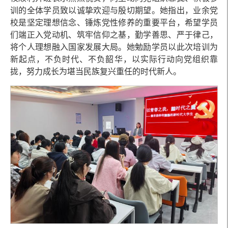
训的全体学员致以诚挚欢迎与殷切期望。她指出，业余党
校是坚定理想信念、锤炼党性修养的重要平台，希望学员
们端正入党动机、筑牢信仰之基，勤学善思、严于律己，
将个人理想融入国家发展大局。她勉励学员以此次培训为
新起点，不负时代、不负韶华，以实际行动向党组织靠
拢，努力成长为堪当民族复兴重任的时代新人。