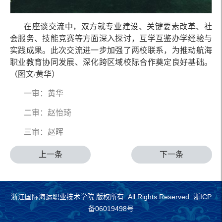
在座谈交流中，双方就专业建设、关键要素改革、社
会服务、技能竞赛等方面深入探讨，互学互鉴办学经验与
实践成果。此次交流进一步加强了两校联系，为推动航海
职业教育协同发展、深化跨区域校际合作奠定良好基础。
（图文
黄华）
/
一审：黄华
二审：赵怡琦
三审：赵晖
上一条
下一条
浙江国际海运职业技术学院 版权所有 All Rights Reserved 浙ICP
备06019498号