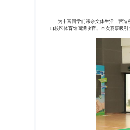
为丰富同学们课余文体生活，营造积
山校区体育馆圆满收官。本次赛事吸引