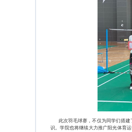
此次羽毛球赛，不仅为同学们搭建
识。学院也将继续大力推广阳光体育运