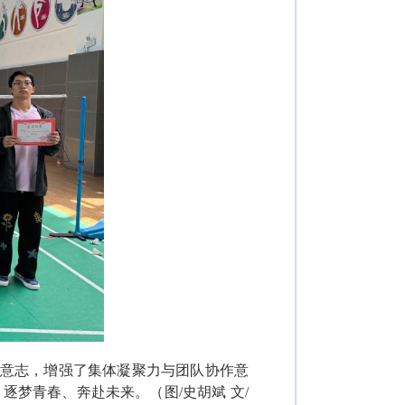
意志，增强了集体凝聚力与团队协作意
梦青春、奔赴未来。（图/史胡斌 文/