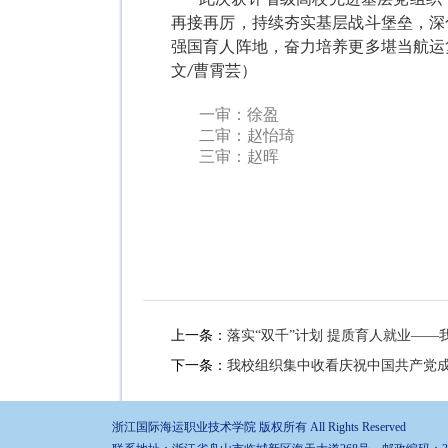
再接再厉，持续夯实基层战斗堡垒，深
强国育人阵地，奋力培养更多堪当航运
文
曹霄芸）
/
一审：徐盈
二审：赵怡琦
三审：赵晖
上一条：
落实“双千”计划 提质育人就业—
下一条：
我校组织集中收看庆祝中国共产党成
浙江国际海运职业技术学院 版权所有 All Rights Reserved